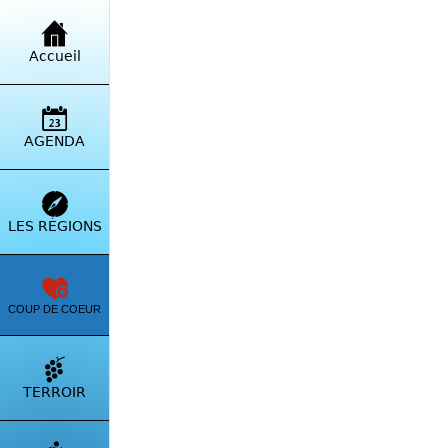
Retour à la liste
Accueil
Mar
Casa
AGENDA
Itinérai
LES RÉGIONS
COUP DE COEUR
TERROIR