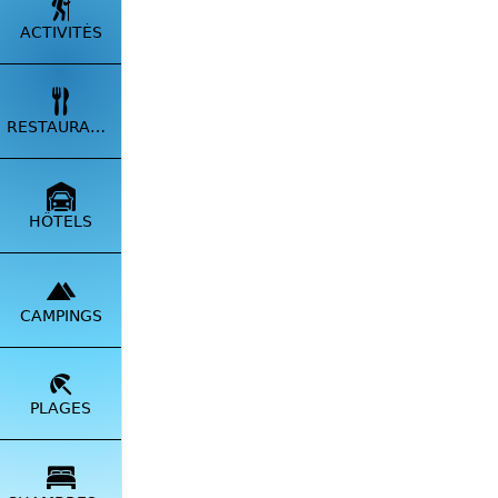
ACTIVITÉS
RESTAURANTS
HÔTELS
CAMPINGS
Une jou
qu'elle 
PLAGES
La Rése
Les Cal
Le Cap