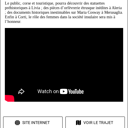
Le public, corse et touristique, pourra découvrir des statuettes
préhistoriques à Livia ; des pièces d’orfèvrerie étrusque inédites à Aleria
; des documents historiques inestimables sur Maria Cosway à Merusaglia.
Enfin à Corti, le rôle des femmes dans la société insulaire sera mis à
l’honneur.
SITE INTERNET
VOIR LE TRAJET