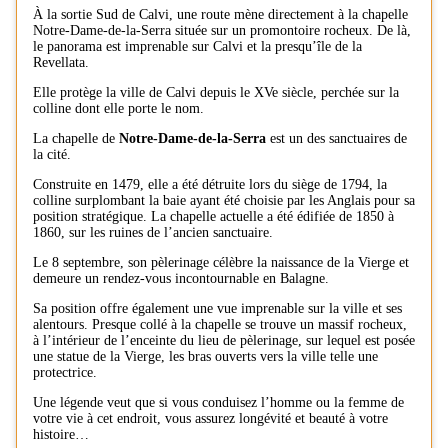
À la sortie Sud de Calvi, une route mène directement à la chapelle
Notre-Dame-de-la-Serra située sur un promontoire rocheux. De là,
le panorama est imprenable sur Calvi et la presqu’île de la
Revellata.
Elle protège la ville de Calvi depuis le XVe siècle, perchée sur la
colline dont elle porte le nom.
La chapelle de
Notre-Dame-de-la-Serra
est un des sanctuaires de
la cité.
Construite en 1479, elle a été détruite lors du siège de 1794, la
colline surplombant la baie ayant été choisie par les Anglais pour sa
position stratégique. La chapelle actuelle a été édifiée de 1850 à
1860, sur les ruines de l’ancien sanctuaire.
Le 8 septembre, son pèlerinage célèbre la naissance de la Vierge et
demeure un rendez-vous incontournable en Balagne.
Sa position offre également une vue imprenable sur la ville et ses
alentours. Presque collé à la chapelle se trouve un massif rocheux,
à l’intérieur de l’enceinte du lieu de pèlerinage, sur lequel est posée
une statue de la Vierge, les bras ouverts vers la ville telle une
protectrice.
Une légende veut que si vous conduisez l’homme ou la femme de
votre vie à cet endroit, vous assurez longévité et beauté à votre
histoire…