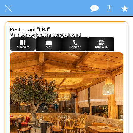
Restaurant "LBJ"
FR Sari-Solenzara Corse-du-Sud
Itinéraire
Mail
Appeler
Site web