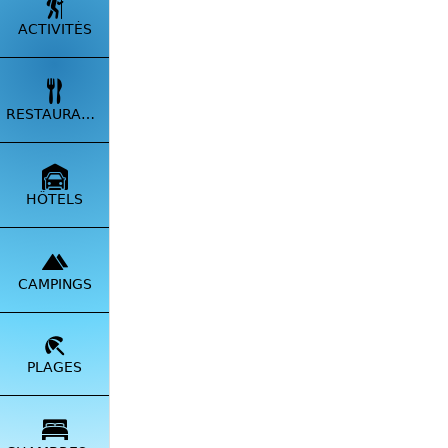
ACTIVITÉS
RESTAURANTS
L'hôtel
accueill
HÔTELS
de la Re
Glacière
assurons
en terra
CAMPINGS
rivière 
naturell
la baign
septemb
PLAGES
Depuis 
répondro
5 person