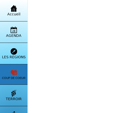
Retour à la liste
Accueil
Hôte
Vall
479
AGENDA
Itinérai
LES RÉGIONS
COUP DE COEUR
TERROIR