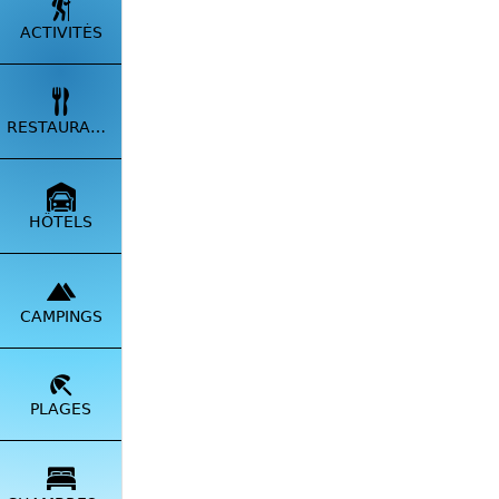
ACTIVITÉS
RESTAURANTS
HÔTELS
CAMPINGS
Une jou
qu'elle 
PLAGES
La Rése
Les Cal
Le Cap