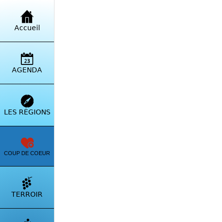
Retour à la liste
Accueil
Mar
Casa
AGENDA
Itinérai
LES RÉGIONS
COUP DE COEUR
TERROIR