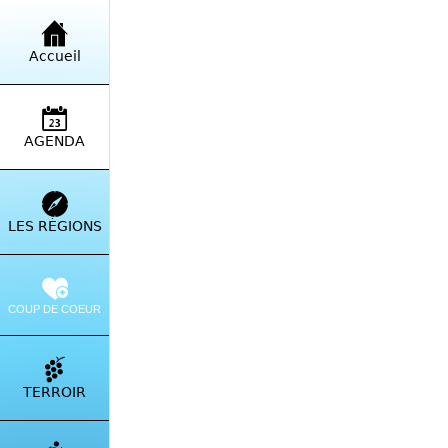
AGENDA | Ajouter un événement
Accueil
PARTAGER
AGENDA
Tour de Cor
LES RÉGIONS
Corse FR
 Du samedi 04 oc
COUP DE COEUR
TERROIR