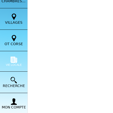
CHAMBRES HÔTES
VILLAGES
OT CORSE
VIE LOCALE
Pour sa 25e édition, le 
kilomètres de secteurs c
engagés, qui auront huit
RECHERCHE
SITE INTERNET
MON COMPTE