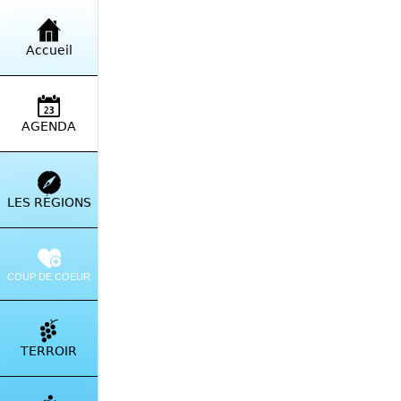
AGENDA | Ajouter un événement
Accueil
PARTAGER
AGENDA
Jean-Louis
LES RÉGIONS
23 All. de la Lég
 mardi 28 juillet
COUP DE COEUR
BILLETTERIE
TERROIR