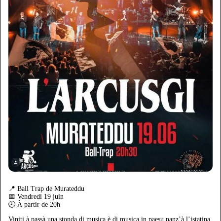
📍 Ball Trap de Murateddu
📅 Vendredi 19 juin
🕗 À partir de 20h
Viniti à passà una stonda di musica è di musica in paesu nanz’à l’istatina