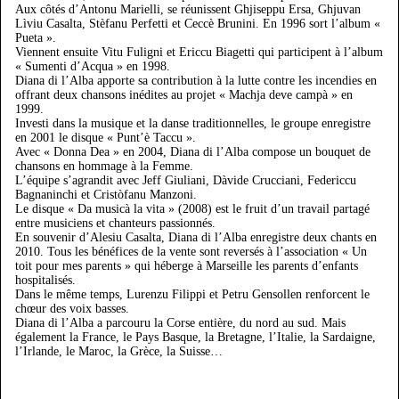
Aux côtés d’Antonu Marielli, se réunissent Ghjiseppu Ersa, Ghjuvan
Lìviu Casalta, Stèfanu Perfetti et Ceccè Brunini. En 1996 sort l’album «
Pueta ».
Viennent ensuite Vitu Fuligni et Ericcu Biagetti qui participent à l’album
« Sumenti d’Acqua » en 1998.
Diana di l’Alba apporte sa contribution à la lutte contre les incendies en
offrant deux chansons inédites au projet « Machja deve campà » en
1999.
Investi dans la musique et la danse traditionnelles, le groupe enregistre
en 2001 le disque « Punt’è Taccu ».
Avec « Donna Dea » en 2004, Diana di l’Alba compose un bouquet de
chansons en hommage à la Femme.
L’équipe s’agrandit avec Jeff Giuliani, Dàvide Crucciani, Federiccu
Bagnaninchi et Cristòfanu Manzoni.
Le disque « Da musicà la vita » (2008) est le fruit d’un travail partagé
entre musiciens et chanteurs passionnés.
En souvenir d’Alesiu Casalta, Diana di l’Alba enregistre deux chants en
2010. Tous les bénéfices de la vente sont reversés à l’association « Un
toit pour mes parents » qui héberge à Marseille les parents d’enfants
hospitalisés.
Dans le même temps, Lurenzu Filippi et Petru Gensollen renforcent le
chœur des voix basses.
Diana di l’Alba a parcouru la Corse entière, du nord au sud. Mais
également la France, le Pays Basque, la Bretagne, l’Italie, la Sardaigne,
l’Irlande, le Maroc, la Grèce, la Suisse…