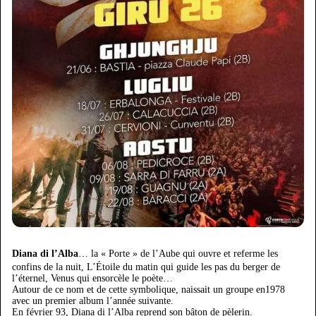
Diana di l’Alba
… la « Porte » de l’Aube qui ouvre et referme les
confins de la nuit, L’Étoile du matin qui guide les pas du berger de
l’éternel, Venus qui ensorcèle le poète…
Autour de ce nom et de cette symbolique, naissait un groupe en1978
avec un premier album l’année suivante.
En février 93, Diana di l’Alba reprend son bâton de pèlerin.