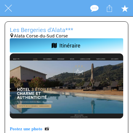
Les Bergeries d'Alata***
Alata Corse-du-Sud Corse
Itinéraire
Postez une photo
📸