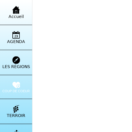
VIE LOCALE
Accueil
AGENDA
Envoyé par un
Rédigé le 19/11/2022
LES RÉGIONS
fourgeaut.dumazel
COUP DE COEUR
PARTAGER
TERROIR