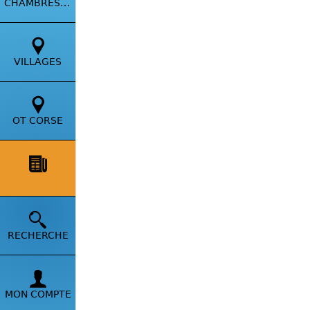
CHAMBRES HÔTES
VILLAGES
OT CORSE
VIE LOCALE
Découverte aujourd'hui 
RECHERCHE
difficile d'accès mais 
MON COMPTE