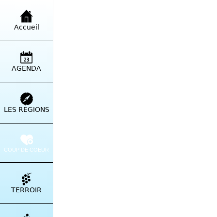
VIE LOCALE
Accueil
AGENDA
U Porcu Neru 
Rédigé le 02/08/2023
LES RÉGIONS
contact
COUP DE COEUR
PARTAGER
TERROIR