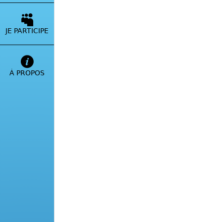
Journée porte ouverte 
JE PARTICIPE
Le 12 Août 2023 à partir
Géolocalisation
et coor
À PROPOS
Toutes les occasions so
disposition des produits
échine de porc, le « Lon
une saucisse en forme d
comme le veut la tradit
marché d’Ajaccio.