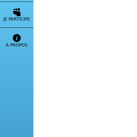
JE PARTICIPE
À PROPOS
L'hôtel Les Jardins de
situé au coeur du grand s
Jardins de la Glacière, l
de bar et de restauratio
climatisée.
L'accès a la rivière est 
la baignade en eaux vive
du mois de septembre.
Toutes les photos publié
labeurs, suite à la
tempê
nouvelle piscine, un no