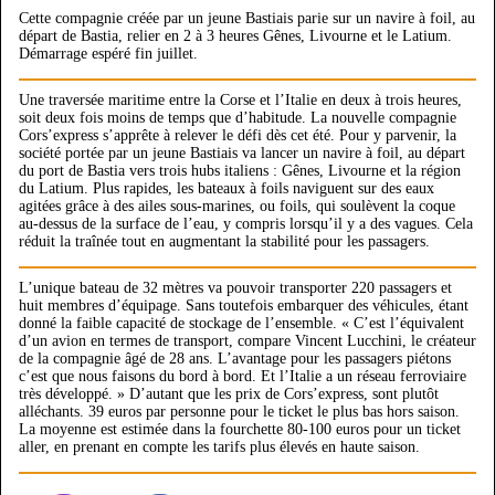
Cette compagnie créée par un jeune Bastiais parie sur un navire à foil, au
départ de Bastia, relier en 2 à 3 heures Gênes, Livourne et le Latium.
Démarrage espéré fin juillet.
Une traversée maritime entre la Corse et l’Italie en deux à trois heures,
soit deux fois moins de temps que d’habitude. La nouvelle compagnie
Cors’express s’apprête à relever le défi dès cet été. Pour y parvenir, la
société portée par un jeune Bastiais va lancer un navire à foil, au départ
du port de Bastia vers trois hubs italiens : Gênes, Livourne et la région
du Latium. Plus rapides, les bateaux à foils naviguent sur des eaux
agitées grâce à des ailes sous-marines, ou foils, qui soulèvent la coque
au-dessus de la surface de l’eau, y compris lorsqu’il y a des vagues. Cela
réduit la traînée tout en augmentant la stabilité pour les passagers.
L’unique bateau de 32 mètres va pouvoir transporter 220 passagers et
huit membres d’équipage. Sans toutefois embarquer des véhicules, étant
donné la faible capacité de stockage de l’ensemble. « C’est l’équivalent
d’un avion en termes de transport, compare Vincent Lucchini, le créateur
de la compagnie âgé de 28 ans. L’avantage pour les passagers piétons
c’est que nous faisons du bord à bord. Et l’Italie a un réseau ferroviaire
très développé. » D’autant que les prix de Cors’express, sont plutôt
alléchants. 39 euros par personne pour le ticket le plus bas hors saison.
La moyenne est estimée dans la fourchette 80-100 euros pour un ticket
aller, en prenant en compte les tarifs plus élevés en haute saison.