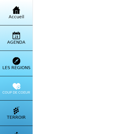
Retour à la liste
Accueil
Che
Borg
AGENDA
Itinérai
LES RÉGIONS
COUP DE COEUR
TERROIR