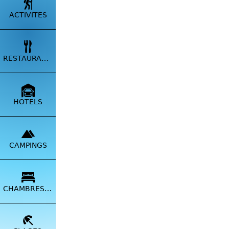
ACTIVITÉS
RESTAURANTS
Un lieu 
vieilles
refuge r
HÔTELS
CAMPINGS
CHAMBRES HÔTES