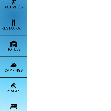
ACTIVITÉS
Notre ét
de la B
amis ou 
RESTAURANTS
HÔTELS
CAMPINGS
VISIT
PLAGES
✅
Prop
✅
Envo