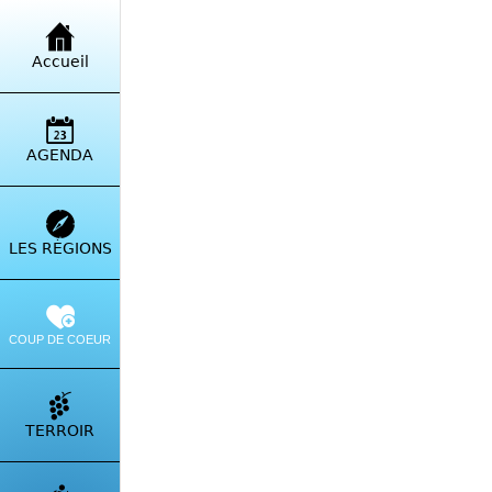
Retour à la liste
Accueil
A S
Spel
AGENDA
Itinérai
LES RÉGIONS
COUP DE COEUR
TERROIR