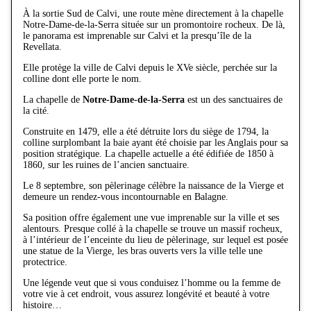
À la sortie Sud de Calvi, une route mène directement à la chapelle
Notre-Dame-de-la-Serra située sur un promontoire rocheux. De là,
le panorama est imprenable sur Calvi et la presqu’île de la
Revellata.
Elle protège la ville de Calvi depuis le XVe siècle, perchée sur la
colline dont elle porte le nom.
La chapelle de
Notre-Dame-de-la-Serra
est un des sanctuaires de
la cité.
Construite en 1479, elle a été détruite lors du siège de 1794, la
colline surplombant la baie ayant été choisie par les Anglais pour sa
position stratégique. La chapelle actuelle a été édifiée de 1850 à
1860, sur les ruines de l’ancien sanctuaire.
Le 8 septembre, son pèlerinage célèbre la naissance de la Vierge et
demeure un rendez-vous incontournable en Balagne.
Sa position offre également une vue imprenable sur la ville et ses
alentours. Presque collé à la chapelle se trouve un massif rocheux,
à l’intérieur de l’enceinte du lieu de pèlerinage, sur lequel est posée
une statue de la Vierge, les bras ouverts vers la ville telle une
protectrice.
Une légende veut que si vous conduisez l’homme ou la femme de
votre vie à cet endroit, vous assurez longévité et beauté à votre
histoire…