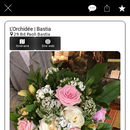
L'Orchidée | Bastia
29 Bd Paoli Bastia
Itinéraire
Site web