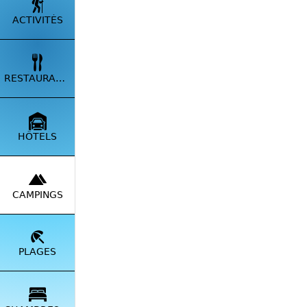
ACTIVITÉS
RESTAURANTS
HÔTELS
CAMPINGS
PLAGES
À Ghison
Marina d
amis ou
tente su