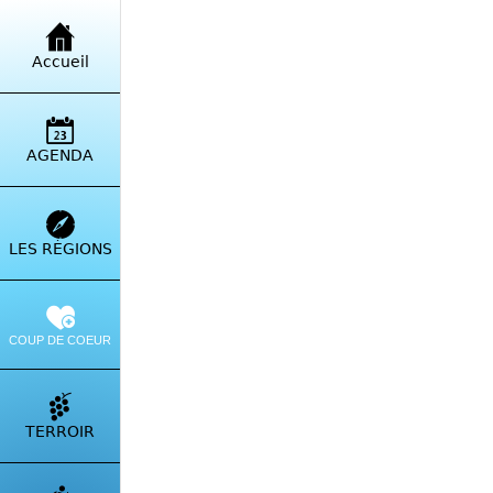
Retour à la liste
Accueil
Cam
Ros
AGENDA
Rout
Itinérai
LES RÉGIONS
COUP DE COEUR
TERROIR