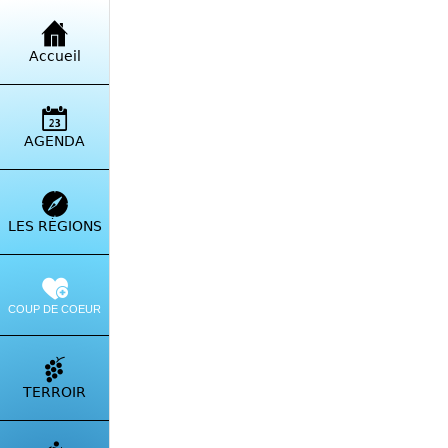
Retour à la liste
Accueil
Cam
FR M
AGENDA
Itinérai
LES RÉGIONS
COUP DE COEUR
TERROIR