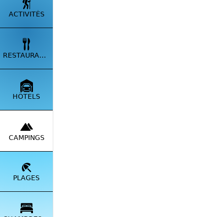
ACTIVITÉS
RESTAURANTS
Dans un
Corse, t
pour vou
HÔTELS
CAMPINGS
*Logo C
PLAGES
Dévelop
🆗
Mod