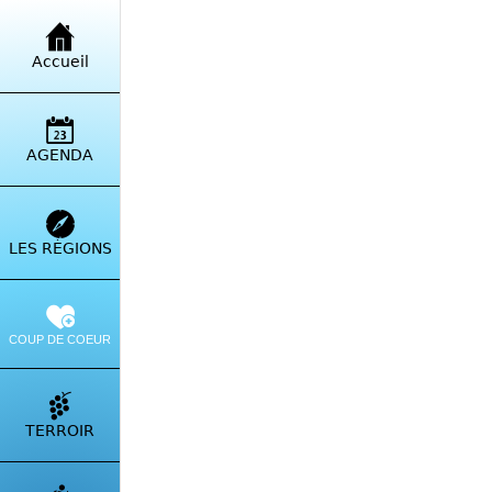
Retour à la liste
Accueil
Cam
Stru
9.1
AGENDA
Itinérai
LES RÉGIONS
COUP DE COEUR
TERROIR