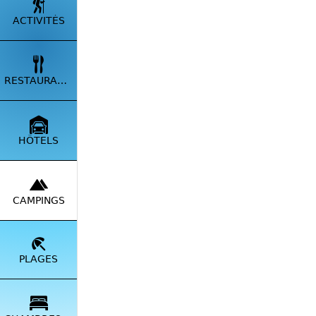
ACTIVITÉS
RESTAURANTS
HÔTELS
Notre ca
le lieu 
vivre et
CAMPINGS
PLAGES
*Logo C