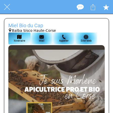
Miel Bio du Cap
Balba Sisco Haute-Corse
Itinéraire
Mail
Appeler
Site web