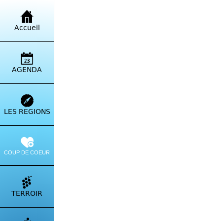
Retour à la liste
Accueil
Inti
Stup
AGENDA
Itinérai
LES RÉGIONS
COUP DE COEUR
TERROIR