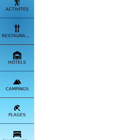
ACTIVITÉS
RESTAURANTS
Agricul
HÔTELS
Amoureux
transfor
leur nat
CAMPINGS
Il y a 1
bio au 
devenu u
de parta
PLAGES