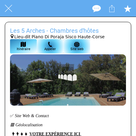
Les 5 Arches - Chambres d'hôtes
Lieu-dit Piano Di Poraja Sisco Haute-Corse
Itinéraire
Appeler
Site web
✅
Site Web & Contact
🟥 Géolocalisation
👨‍👨‍👧‍👧
VOTRE EXPÉRIENCE ICI