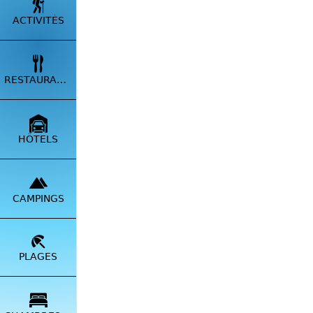
ACTIVITÉS
Belle pl
Restaura
RESTAURANTS
ENVOY
HÔTELS
CAMPINGS
PLAGES