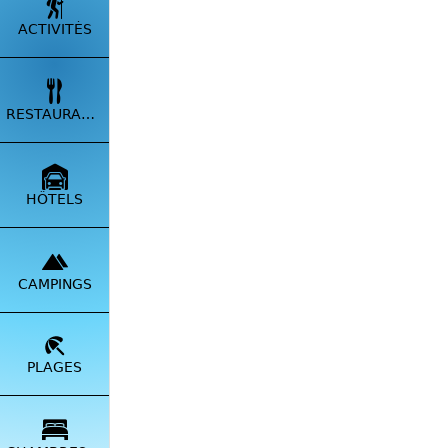
ACTIVITÉS
RESTAURANTS
Située à
HÔTELS
Cap Cors
est faci
quelques
criques 
CAMPINGS
recomma
Envoye
PLAGES