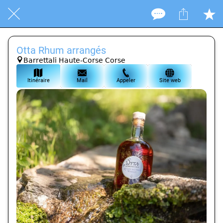
Otta Rhum arrangés
Barrettali Haute-Corse Corse
Itinéraire
Mail
Appeler
Site web