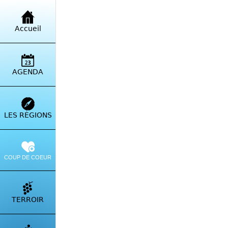
Retour à la liste
Accueil
Cha
Cen
AGENDA
Cent
Itinérai
LES RÉGIONS
COUP DE COEUR
TERROIR