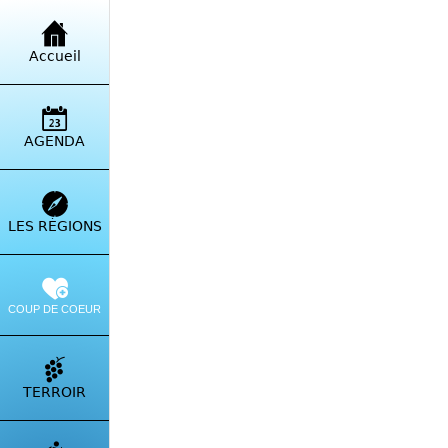
Retour à la liste
Accueil
Res
13 A
AGENDA
Itinérai
LES RÉGIONS
COUP DE COEUR
TERROIR