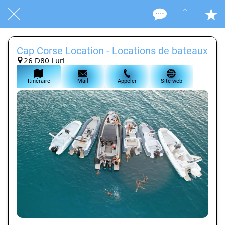
Cap Corse Location - Locations de bateaux
26 D80 Luri
Itinéraire
Mail
Appeler
Site web