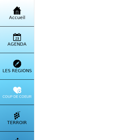
Retour à la liste
Accueil
Hôt
Vizz
AGENDA
Itinérai
LES RÉGIONS
COUP DE COEUR
TERROIR