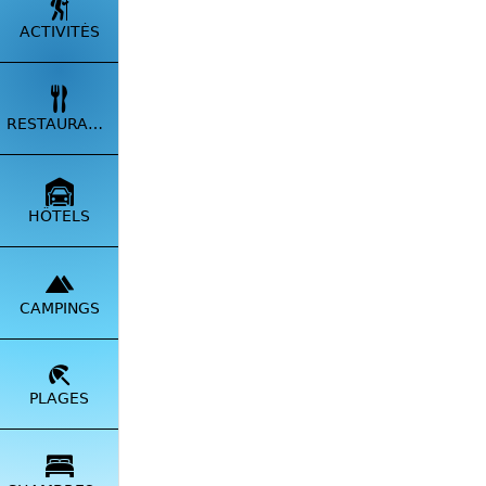
ACTIVITÉS
RESTAURANTS
Pénétr
HÔTELS
Vizzav
restau
3000 m
région
CAMPINGS
L'hôte
ascens
mobili
PLAGES
dans l
a été 
Au sei