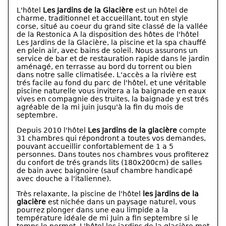
L'hôtel
Les Jardins de la Glacière
est un hôtel de
charme, traditionnel et accueillant, tout en style
corse, situé au coeur du grand site classé de la vallée
de la Restonica A la disposition des hôtes de l'hôtel
Les Jardins de la Glacière, la piscine et la spa chauffé
en plein air, avec bains de soleil. Nous assurons un
service de bar et de restauration rapide dans le jardin
aménagé, en terrasse au bord du torrent ou bien
dans notre salle climatisée. L'accès a la rivière est
trés facile au fond du parc de l'hôtel, et une véritable
piscine naturelle vous invitera a la baignade en eaux
vives en compagnie des truites, la baignade y est trés
agréable de la mi juin jusqu'à la fin du mois de
septembre.
Depuis 2010 l'hôtel
Les Jardins de la glacière
compte
31 chambres qui répondront a toutes vos demandes,
pouvant accueillir confortablement de 1 a 5
personnes. Dans toutes nos chambres vous profiterez
du confort de trés grands lits (180x200cm) de salles
de bain avec baignoire (sauf chambre handicapé
avec douche a l'italienne).
Très relaxante, la piscine de l'hôtel
les jardins de la
glacière
est nichée dans un paysage naturel, vous
pourrez plonger dans une eau limpide a la
température idéale de mi Juin a fin septembre si le
temps le permet. L'hôtel les jardins de la glacière met