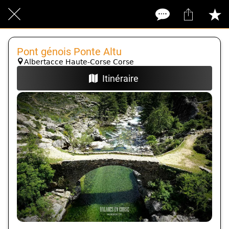
Pont génois Ponte Altu
Albertacce Haute-Corse Corse
Itinéraire