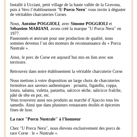
Installé à Ucciani, petit village de la haute vallée de la Gravona,
puis à Vero l’établissement "
U Porcu Neru
" vous invite à déguster
de véritables charcuteries Corses.
Nous,
Antoine POGGIOLI
, avec
Simone POGGIOLI
et
Sébastien MARIANI
, avons créé la marque "U Porcu Neru" en
1977.
Passionnés et œuvrant pour une production de qualité, nous
sommes devenus l’un des moteurs de reconnaissance du « Porcu
Nustrale ».
Ainsi, le porc de Corse est aujourd’hui mis en lien avec son
territoire.
Retrouvez dans notre établissement la véritable charcuterie Corse.
Nous mettons à votre disposition un large choix de charcuteries
fermières aux saveurs authentiques : prisuttu, figatellu, coppa,
lonzu, salamu, vuletta, panzetta, salcicce sèche, salicicce fraîche,
pâté de tête en pot, etc.
Vous trouverez aussi nos produits au marché d’Ajaccio tous les
samedis. Ainsi que dans plusieurs restaurants étoilés et épiceries
fines de luxe.
La race "Porcu Nustrale" à l’honneur
Chez "U Porcu Neru", nous élevons exclusivement des porcs de
race Corse : le « Nustrale ».