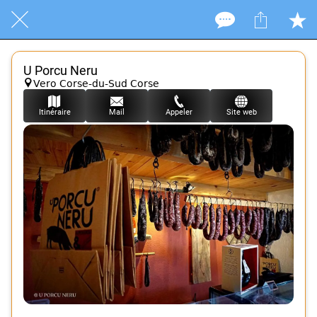
U Porcu Neru
Vero Corse-du-Sud Corse
Itinéraire
Mail
Appeler
Site web