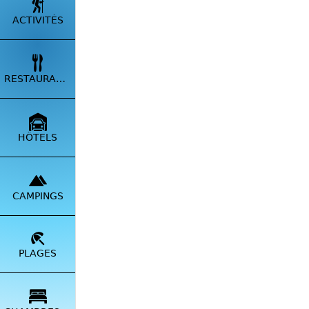
ACTIVITÉS
RESTAURANTS
Désorm
HÔTELS
Propri
dans l
CAMPINGS
PLAGES
VOTRE