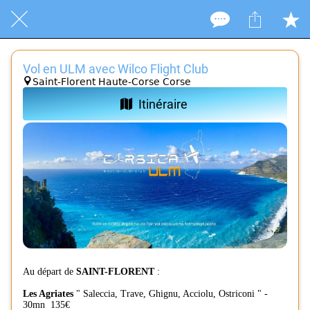
Vol en ULM avec Wilco Flight Club
Saint-Florent Haute-Corse Corse
Itinéraire
Au départ de
SAINT-FLORENT
:
​ ​
Les Agriates
" Saleccia, Trave, Ghignu, Acciolu, Ostriconi " -
30mn 135€