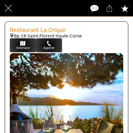
Restaurant La Crique
Bp 18 Saint-Florent Haute-Corse
Itinéraire
Appeler