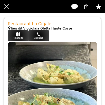
Restaurant La Cigale
lieu dit Vicciolaja Oletta Haute-Corse
Itinéraire
Appeler