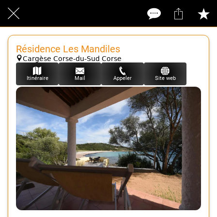
Résidence Les Mandiles
Cargèse Corse-du-Sud Corse
Itinéraire
Mail
Appeler
Site web