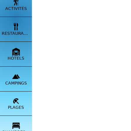
ACTIVITÉS
RESTAURANTS
Casa G
Produits
coups de
HÔTELS
Corse. E
sels de 
la bouti
des yeux
CAMPINGS
la maiso
L'épice
PLAGES
promena
Mare Be
boutiqu
réclamer