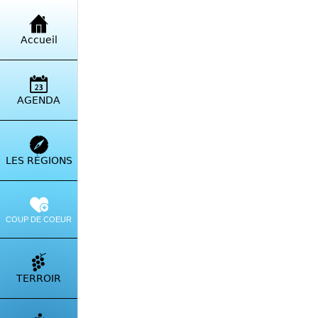
Retour à la liste
Accueil
Pro
Tiuc
AGENDA
Itinérai
LES RÉGIONS
COUP DE COEUR
TERROIR