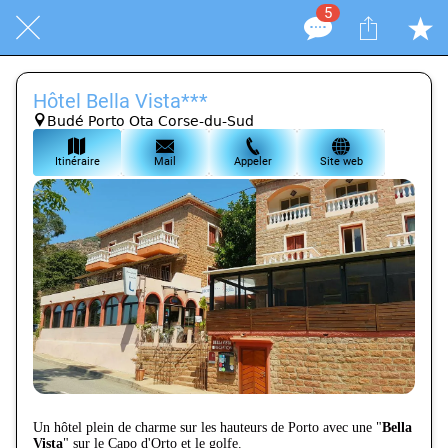
5
Hôtel Bella Vista***
Budé Porto Ota Corse-du-Sud
Itinéraire
Mail
Appeler
Site web
Un hôtel plein de charme sur les hauteurs de Porto avec une "
Bella
Vista
" sur le Capo d'Orto et le golfe.