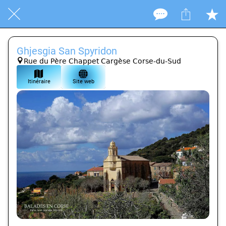
Ghjesgia San Spyridon
Rue du Père Chappet Cargèse Corse-du-Sud
Itinéraire
Site web