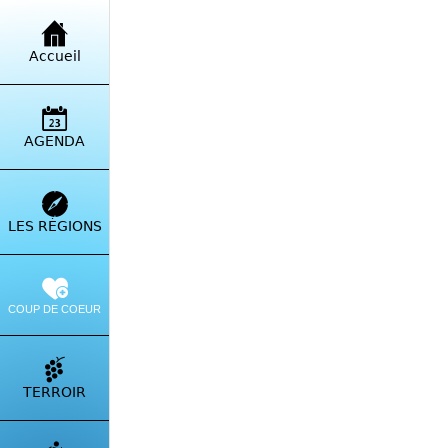
Retour à la liste
Accueil
Esp
Mari
AGENDA
Itinérai
LES RÉGIONS
COUP DE COEUR
TERROIR
Vous aim
escape g