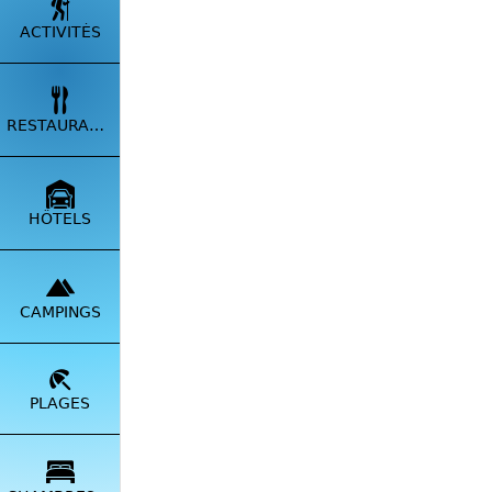
ACTIVITÉS
VOTRE
📸
Env
RESTAURANTS
💬
Pos
📢
Sign
HÔTELS
Boostez
🆗
Réfé
CAMPINGS
*
Ajoute
PLAGES