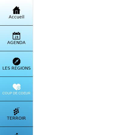
Retour à la liste
Accueil
Cam
Rout
AGENDA
Itinérai
LES RÉGIONS
COUP DE COEUR
TERROIR