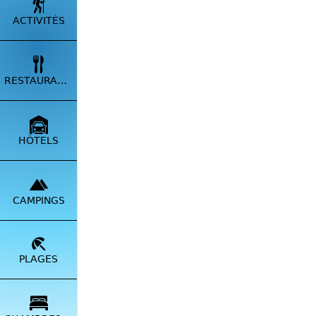
ACTIVITÉS
En toute
de ses p
le bassi
douces c
RESTAURANTS
HÔTELS
*Logo C
CAMPINGS
Dévelop
🆗
Mod
PLAGES
*
Abonne
réseaux 
Vous pou