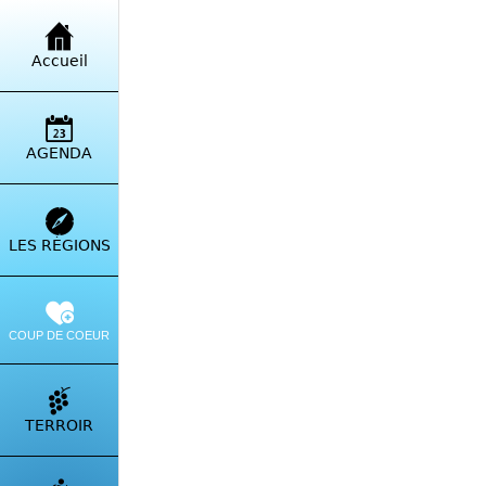
Retour à la liste
Accueil
Res
Atte
AGENDA
Itinérai
LES RÉGIONS
COUP DE COEUR
TERROIR