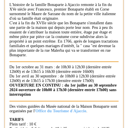
L'histoire de la famille Bonaparte à Ajaccio remonte à la fin du
XVe siècle avec Francesco, premier Bonaparte établi en Corse
surnommé le Maure de Sarzane du nom de la petite ville italienne
d'où sa famille était originaire.
C'est à la fin du XVIIe siècle que les Bonaparte s'installent dans
une partie de la maison qui depuis porte leur nom. Peu à peu ils
essaient de s'attribuer la maison toute entière, étage par étage et
même pièce par pièce car la coutume corse subdivise alors la
propriété à un point extrême. En 1766, après de longues tractations
familiales et quelques mariages d'intérêt, la " casa "est devenue la
plus importante de la rue Malerba qui va se transformer en rue
Bonaparte.
Du 1er octobre au 31 mars : de 10h30 à 12h30 (dernière entrée
12h00) et de 13h15 à 16h30 (dernière entrée 16h00)
Du 1er avril au 30 septembre : de 10h00 à 12h30 (dernière entrée
12h00) et de 13h15 à 17h30 (dernière entrée 17h00)
OUVERTURE EN CONTINU : du 1er juillet au 30 septembre
2024 ouverture de 10h00 à 17h30 (dernière entrée 17h00) sans
interruption
Des visites guidées du Musée national de la Maison Bonaparte sont
organisées par l'
Office du Tourisme d'Ajaccio
.
TARIFS
Plein tarif : 10 €