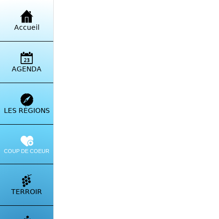
Retour à la liste
Accueil
Fro
Rte 
AGENDA
Itinérai
LES RÉGIONS
COUP DE COEUR
TERROIR