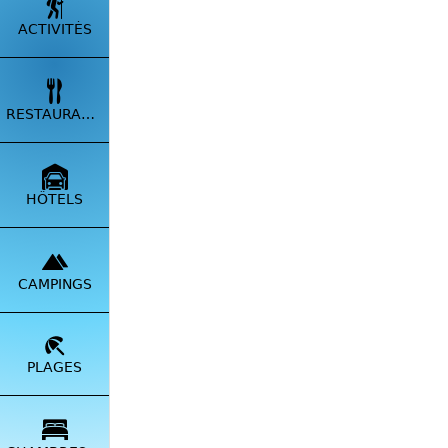
ACTIVITÉS
RESTAURANTS
HÔTELS
CAMPINGS
Depuis
et le 
PLAGES