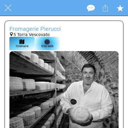
Fromagerie Pierucci
5 Torra Vescovato
Itinéraire
Site web