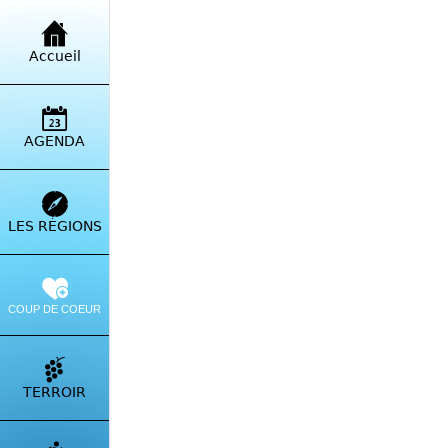
Retour à la liste
Accueil
Fro
5 To
AGENDA
Itinérai
LES RÉGIONS
COUP DE COEUR
TERROIR